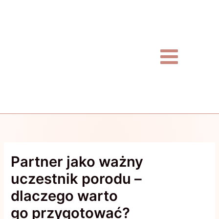
Przejdź
do
treści
Partner jako ważny
uczestnik porodu –
dlaczego warto
go przygotować?